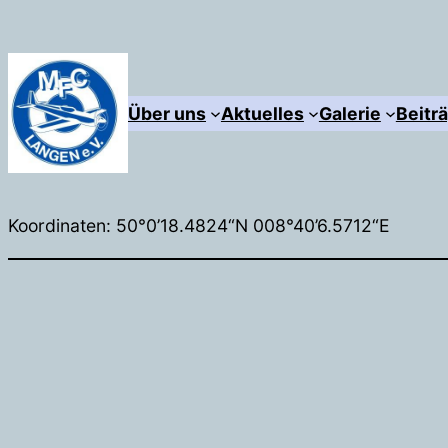
Zum
Inhalt
springen
Über uns
Aktuelles
Galerie
Beitr
Koordinaten: 50°0’18.4824“N 008°40’6.5712“E