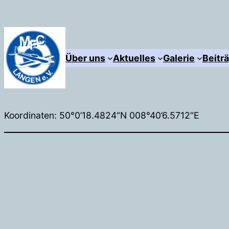
Zum
Inhalt
springen
Über uns
Aktuelles
Galerie
Beitr
Koordinaten: 50°0’18.4824“N 008°40’6.5712“E