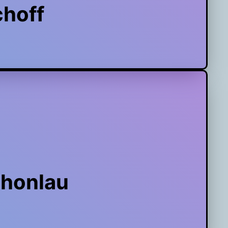
choff
chonlau