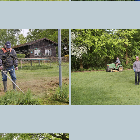
orsense hat zu tun
Alle packen ordentl