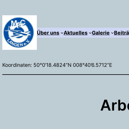
Zum
Inhalt
springen
Über uns
Aktuelles
Galerie
Beitr
Koordinaten: 50°0’18.4824“N 008°40’6.5712“E
Arb