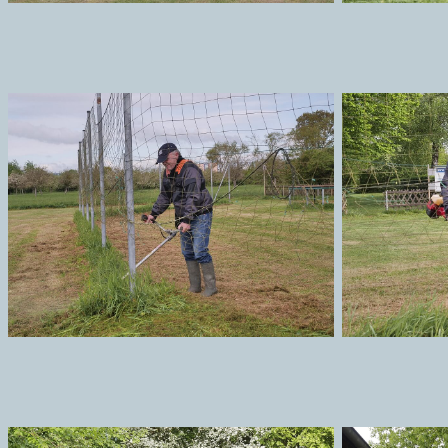
Gras am Fangzaun
Mot